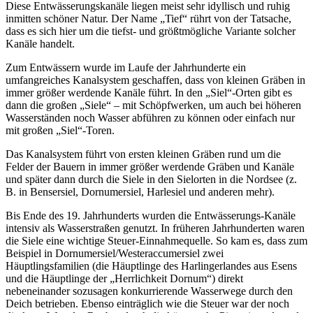
Diese Entwässerungskanäle liegen meist sehr idyllisch und ruhig
inmitten schöner Natur. Der Name „Tief“ rührt von der Tatsache,
dass es sich hier um die tiefst- und größtmögliche Variante solcher
Kanäle handelt.
Zum Entwässern wurde im Laufe der Jahrhunderte ein
umfangreiches Kanalsystem geschaffen, dass von kleinen Gräben in
immer größer werdende Kanäle führt. In den „Siel“-Orten gibt es
dann die großen „Siele“ – mit Schöpfwerken, um auch bei höheren
Wasserständen noch Wasser abführen zu können oder einfach nur
mit großen „Siel“-Toren.
Das Kanalsystem führt von ersten kleinen Gräben rund um die
Felder der Bauern in immer größer werdende Gräben und Kanäle
und später dann durch die Siele in den Sielorten in die Nordsee (z.
B. in Bensersiel, Dornumersiel, Harlesiel und anderen mehr).
Bis Ende des 19. Jahrhunderts wurden die Entwässerungs-Kanäle
intensiv als Wasserstraßen genutzt. In früheren Jahrhunderten waren
die Siele eine wichtige Steuer-Einnahmequelle. So kam es, dass zum
Beispiel in Dornumersiel/Westeraccumersiel zwei
Häuptlingsfamilien (die Häuptlinge des Harlingerlandes aus Esens
und die Häuptlinge der „Herrlichkeit Dornum“) direkt
nebeneinander sozusagen konkurrierende Wasserwege durch den
Deich betrieben. Ebenso einträglich wie die Steuer war der noch