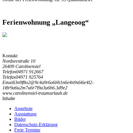
Ferienwohnung „Langeoog“
Kontakt
Nordseestraße 10
26409 Carolinensiel
Telefon
04971 912667
Telefax
04971 925764
Email
i
3
n
9
f
8
o
2
@
9
c
4
a
9
r
6
o
6
l
4
i
1
n
6
e
4
n
9
s
6
i
6
e
4
l
2
-
1
t
8
r
9
a
6
u
2
m
7
u
6
r
7
l
9
a
3
u
6
b
6
.
3
d
9
e
2
www.carolinensiel-traumurlaub.de
Inhalte
Angebote
Ausstattung
Bilder
Datenschutz-Erklärung
Freie Termine